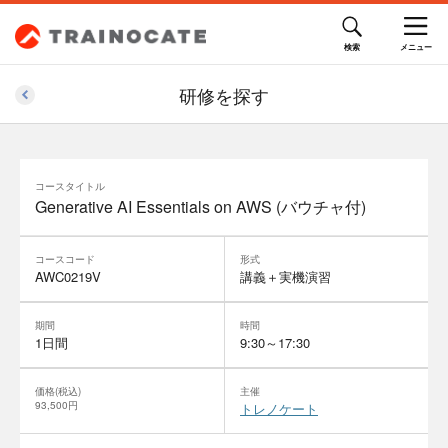
研修を探す
コースタイトル
Generative AI Essentials on AWS (バウチャ付)
コースコード
形式
AWC0219V
講義＋実機演習
期間
時間
1日間
9:30～17:30
価格(税込)
主催
93,500円
トレノケート