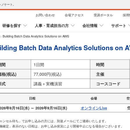
レノケート。
お問い合わせ
会場アクセス
受講ポータル
採用
研修を探す
人事・育成担当の方
会社情報
サポート
>
Building Batch Data Analytics Solutions on AWS
ilding Batch Data Analytics Solutions on 
期間
1日間
時間
価格(税込)
77,000円(税込)
主催
形式
講義＋実機演習
コースコード
日程
会場
空
026年9月16日(水) ～ 2026年9月16日(水)
オンラインLive
空
キャンセル待ち」でお申し込みの方には、別途メールにてご連絡いたします。
実施確定」表示のない日程は、お申し込み状況により開催中止になる場合がございます。