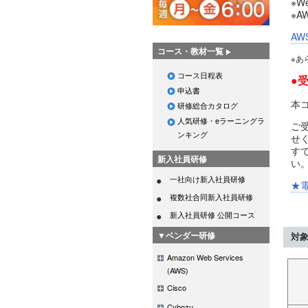
※W
※A
AW
コース・教材一覧
※あ
コース日程表
●
申込書
本
研修総合カタログ
人気研修・eラーニングラ
ご
ンキング
せ
す
新入社員研修
い
一社向け新入社員研修
★
複数社合同新入社員研修
新入社員研修 公開コース
▼ベンダー研修
対
Amazon Web Services
(AWS)
Cisco
Cybozu