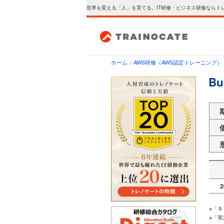
世界を変える「人」を育てる。IT研修・ビジネス研修ならト
ホーム
>
AWS研修（AWS認定トレーニング）
Bu
2
※「
※「