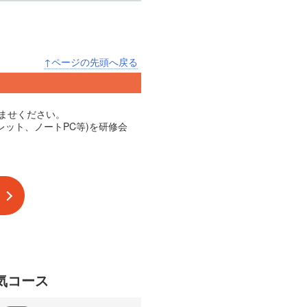
↑ページの先頭へ戻る
済ませください。
ット、ノートPC等)を研修会
気コース