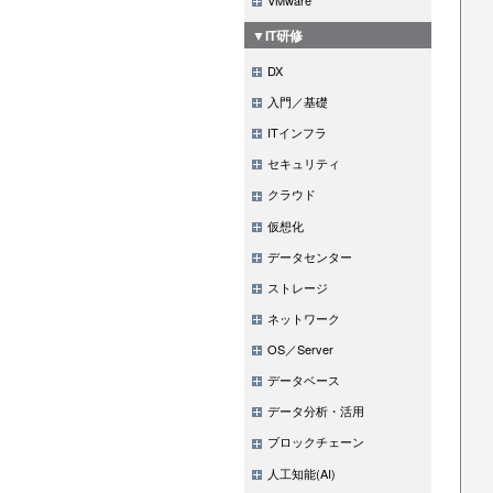
▼IT研修
DX
入門／基礎
ITインフラ
セキュリティ
クラウド
仮想化
データセンター
ストレージ
ネットワーク
OS／Server
データベース
データ分析・活用
ブロックチェーン
人工知能(AI)