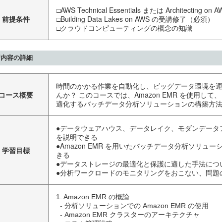
□AWS Technical Essentials または Architectin
前提条件
□Building Data Lakes on AWS の受講修了（必須）
□クラウドコンピューティングの概念の知識
習内容の詳細
時間のかかる作業を自動化し、ビッグデータ環境を
コース概要
んか？ このコースでは、Amazon EMR を使用し
適化するバッチデータ分析ソリューションの構築方
●データウェアハウス、データレイク、モダンデータ
を説明できる
●Amazon EMR を用いたバッチデータ分析ソリュ
学習目標
きる
●データストレージの最適化と保護に適した手法につ
●分析ワークロードのモニタリングをおこない、問題
1. Amazon EMR の概論

  - 分析ソリューションでの Amazon EMR の使用

  - Amazon EMR クラスターのアーキテクチャ
