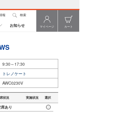
情報
検索
お知らせ
マイページ
カート
AWS
9:30～17:30
トレノケート
AWC0230V
席状況
実施状況
選択
席あり