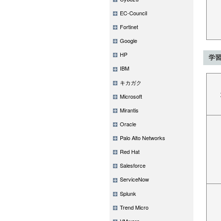
EC-Council
Fortinet
Google
HP
学
IBM
キカガク
Microsoft
Mirantis
Oracle
Palo Alto Networks
Red Hat
Salesforce
ServiceNow
Splunk
Trend Micro
VMware