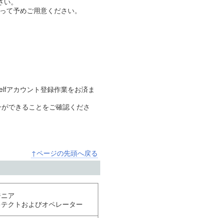
ださい。
４に従って予めご用意ください。
elfアカウント登録作業をお済ま
ンができることをご確認くださ
↑ページの先頭へ戻る
ジニア
キテクトおよびオペレーター