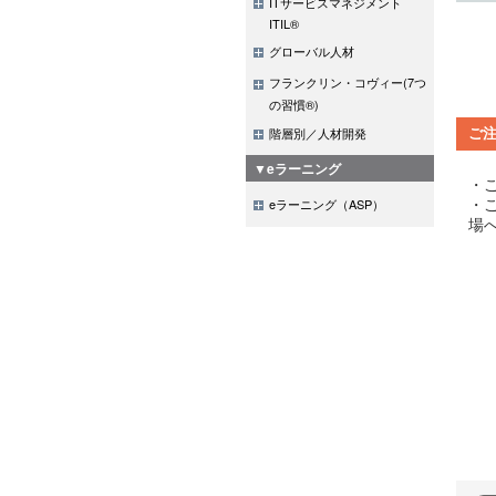
ITサービスマネジメント
ITIL®
グローバル人材
フランクリン・コヴィー(7つ
の習慣®)
階層別／人材開発
ご
▼eラーニング
・
・
eラーニング（ASP）
場