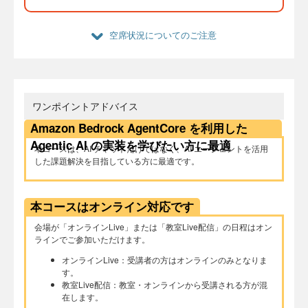
空席状況についてのご注意
ワンポイントアドバイス
Amazon Bedrock AgentCore を利用した
Agentic AI の実装を学びたい方に最適
本コースは、AI チャットだけではなく、AI エージェントを活用
した課題解決を目指している方に最適です。
本コースはオンライン対応です
会場が「オンラインLive」または「教室Live配信」の日程はオン
ラインでご参加いただけます。
オンラインLive：受講者の方はオンラインのみとなりま
す。
教室Live配信：教室・オンラインから受講される方が混
在します。