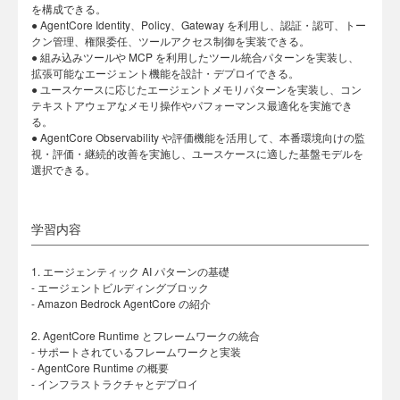
を構成できる。
● AgentCore Identity、Policy、Gateway を利用し、認証・認可、トー
クン管理、権限委任、ツールアクセス制御を実装できる。
● 組み込みツールや MCP を利用したツール統合パターンを実装し、
拡張可能なエージェント機能を設計・デプロイできる。
● ユースケースに応じたエージェントメモリパターンを実装し、コン
テキストアウェアなメモリ操作やパフォーマンス最適化を実施でき
る。
● AgentCore Observability や評価機能を活用して、本番環境向けの監
視・評価・継続的改善を実施し、ユースケースに適した基盤モデルを
選択できる。
学習内容
1. エージェンティック AI パターンの基礎
- エージェントビルディングブロック
- Amazon Bedrock AgentCore の紹介
2. AgentCore Runtime とフレームワークの統合
- サポートされているフレームワークと実装
- AgentCore Runtime の概要
- インフラストラクチャとデプロイ