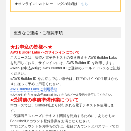
★オンラインLiveトレーニングの詳細は
こちら
重要なご連絡・ご確認事項
★お申込の皆様へ★
AWS Builder Labs へのサインインについて
このコースは、演習と電子テキストの引き換えを AWS Builder Labs
を利用しており、サインインには、AWS Builder ID を利用します。
※Web お申込み時に AWS Builder ID ご登録のメールアドレスをご記載
ください。
※AWS Builder ID をお持ちでない場合は、以下のガイドの手順１から
４に従って予めご用意ください。
AWS Builder Labs ご利用手順
※あらかじめ「no-reply@awstraining」からのメール受信を許可してください。
●受講前の事前準備作業について
本コースでは、Gilmore社より発行される電子テキストを使用しま
す。
ご受講当日スムーズにテキスト閲覧を開始するために、あらかじめ
Bookshelfアカウント登録作業をお済ませください。
すでにアカウントをお持ちの方は、登録アカウントとパスワードでロ