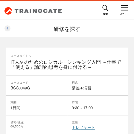
研修を探す
コースタイトル
IT人材のためのロジカル・シンキング入門 ～仕事で
「使える」論理的思考を身に付ける～
コースコード
形式
BSC0049G
講義＋演習
期間
時間
1日間
9:30～17:00
価格(税込)
主催
60,500円
トレノケート