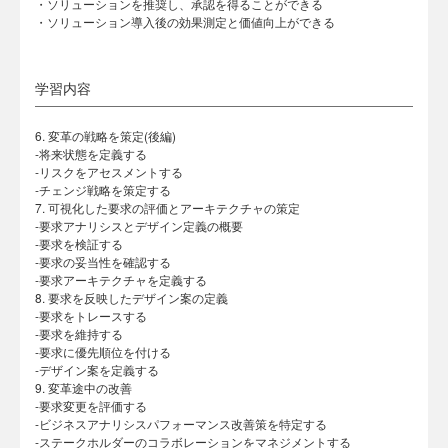
・ソリューションを推奨し、承認を得ることができる
・ソリューション導入後の効果測定と価値向上ができる
学習内容
6. 変革の戦略を策定(後編)
-将来状態を定義する
-リスクをアセスメントする
-チェンジ戦略を策定する
7. 可視化した要求の評価とアーキテクチャの策定
-要求アナリシスとデザイン定義の概要
-要求を検証する
-要求の妥当性を確認する
-要求アーキテクチャを定義する
8. 要求を反映したデザイン案の定義
-要求をトレースする
-要求を維持する
-要求に優先順位を付ける
-デザイン案を定義する
9. 変革途中の改善
-要求変更を評価する
-ビジネスアナリシスパフォーマンス改善策を特定する
-ステークホルダーのコラボレーションをマネジメントする