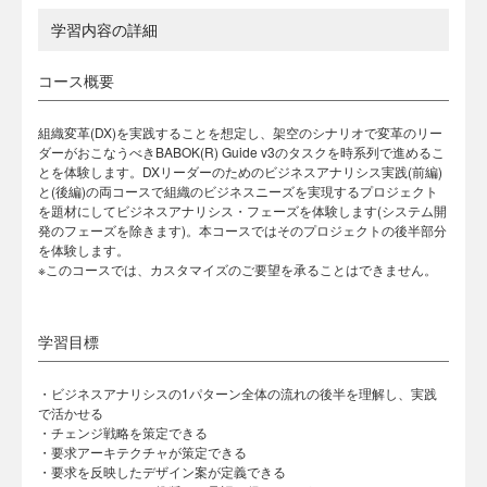
学習内容の詳細
コース概要
組織変革(DX)を実践することを想定し、架空のシナリオで変革のリー
ダーがおこなうべきBABOK(R) Guide v3のタスクを時系列で進めるこ
とを体験します。DXリーダーのためのビジネスアナリシス実践(前編)
と(後編)の両コースで組織のビジネスニーズを実現するプロジェクト
を題材にしてビジネスアナリシス・フェーズを体験します(システム開
発のフェーズを除きます)。本コースではそのプロジェクトの後半部分
を体験します。
※このコースでは、カスタマイズのご要望を承ることはできません。
学習目標
・ビジネスアナリシスの1パターン全体の流れの後半を理解し、実践
で活かせる
・チェンジ戦略を策定できる
・要求アーキテクチャが策定できる
・要求を反映したデザイン案が定義できる