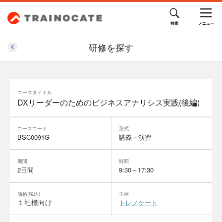
研修を探す
コースタイトル
DXリーダーのためのビジネスアナリシス実践(後編)
コースコード
形式
BSC0091G
講義＋演習
期間
時間
2日間
9:30～17:30
価格(税込)
主催
１社様向け
トレノケート