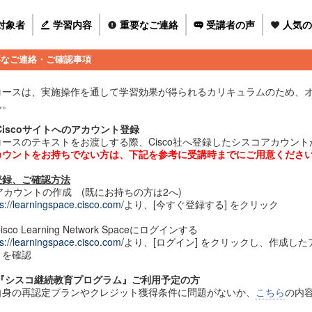
対象者
学習内容
重要なご連絡
受講者の声
人気の
要なご連絡・ご確認事項
コースは、実施操作を通して学習効果が得られるカリキュラムのため、
ん。
Ciscoサイトへのアカウント登録
コースのテキストをお渡しする際、Cisco社へ登録したシスコアカウン
カウントをお持ちでない方は、下記を参考に受講時までにご用意くださ
登録、ご確認方法
 アカウントの作成 (既にお持ちの方は2へ)
ps://learningspace.cisco.com/
より、[今すぐ登録する] をクリック
Cisco Learning Network Spaceにログインする
ps://learningspace.cisco.com/
より、[ログイン] をクリックし、作成し
とを確認
『シスコ継続教育プログラム』ご利用予定の方
自身の再認定プランやクレジット獲得条件に問題がないか、
こちら
の内