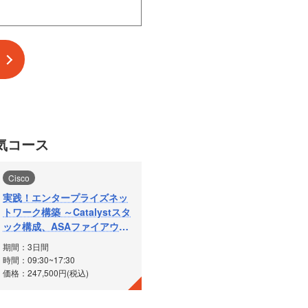
気コース
Cisco
実践！エンタープライズネッ
トワーク構築 ～Catalystスタ
ック構成、ASAファイアウォ
ール、IP-VPN接続、BGP、
期間：3日間
IP SLA～
時間：09:30~17:30
価格：247,500円(税込)