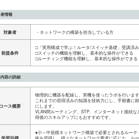
象者情報
対象者
・ネットワークの構築を担当している方
□「実用構成で学ぶ！ルータ/スイッチ基礎」受講済み
前提条件
□スイッチの機能を理解し、基本的な操作ができる
□ルーティング機能を理解し、基本的な操作ができる
習内容の詳細
物理的に機器を配線し、実機を使ったラボを行いま
これまでの習得済みの知識を技術力にし、手順書に
コース概要
にします。
VLAN間ルーティング、STP、インターネット接続な
得後のスキルアップにもおすすめです。
●小～中規模ネットワーク構築で必要とされるルーテ
学習目標
術を習得し、様々なネットワーク要求に応じた、ル