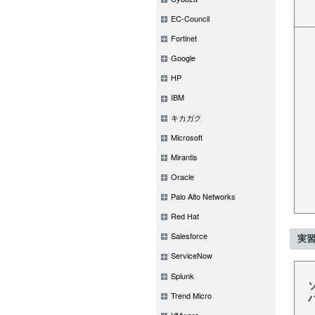
EC-Council
Fortinet
Google
HP
IBM
キカガク
Microsoft
Mirantis
Oracle
Palo Alto Networks
Red Hat
Salesforce
実習
ServiceNow
Splunk
Trend Micro
VMware