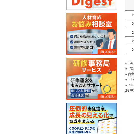
2
2
2
2
2
※「
※「
※ 
※ 
※ 
お申