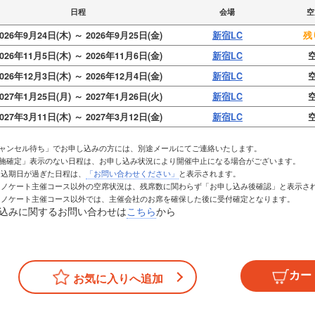
日程
会場
空
026年9月24日(木) ～ 2026年9月25日(金)
新宿LC
残
026年11月5日(木) ～ 2026年11月6日(金)
新宿LC
空
026年12月3日(木) ～ 2026年12月4日(金)
新宿LC
空
027年1月25日(月) ～ 2027年1月26日(火)
新宿LC
空
027年3月11日(木) ～ 2027年3月12日(金)
新宿LC
空
キャンセル待ち」でお申し込みの方には、別途メールにてご連絡いたします。
実施確定」表示のない日程は、お申し込み状況により開催中止になる場合がございます。
お申込期日が過ぎた日程は、
「お問い合わせください」
と表示されます。
トレノケート主催コース以外の空席状況は、残席数に関わらず「お申し込み後確認」と表示さ
トレノケート主催コース以外では、主催会社のお席を確保した後に受付確定となります。
込みに関するお問い合わせは
こちら
から
お気に入りへ追加