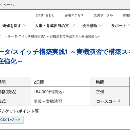
レノケート。
お問い合わせ
会場アクセス
受講ポータル
採用
研修を探す
人事・育成担当の方
会社情報
サポート
グ）
>
ルータ/スイッチ構築実践1 ～実機演習で構築スキルを徹底強化～
ータ/スイッチ構築実践1 ～実機演習で構築ス
底強化～
期間
2日間
時間
価格(税込)
154,000円(税込)
主催
形式
講義＋実機演習
コースコード
応チケット/ポイント等
CEクレジット