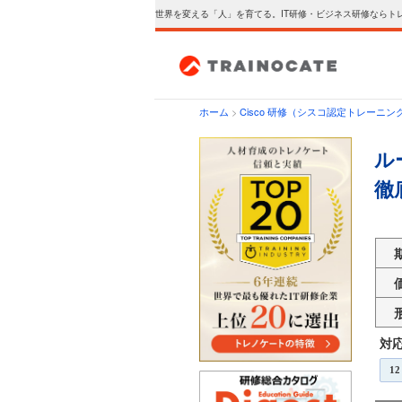
世界を変える「人」を育てる。IT研修・ビジネス研修ならト
ホーム
>
Cisco 研修（シスコ認定トレーニン
ル
徹
対
12