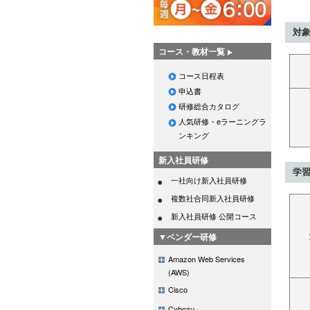
対
コース・教材一覧
コース日程表
申込書
研修総合カタログ
人気研修・eラーニングラ
ンキング
新入社員研修
学
一社向け新入社員研修
複数社合同新入社員研修
新入社員研修 公開コース
▼ベンダー研修
Amazon Web Services
(AWS)
Cisco
Cybozu