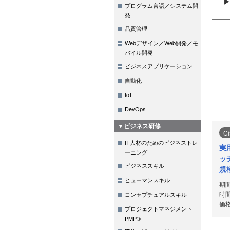
プログラム言語／システム開
発
品質管理
Webデザイン／Web開発／モ
バイル開発
ビジネスアプリケーション
自動化
IoT
DevOps
▼ビジネス研修
Ci
IT人材のためのビジネストレ
実
ーニング
ッ
ビジネススキル
規
ヒューマンスキル
期
時間
コンセプチュアルスキル
価格
プロジェクトマネジメント
PMP®