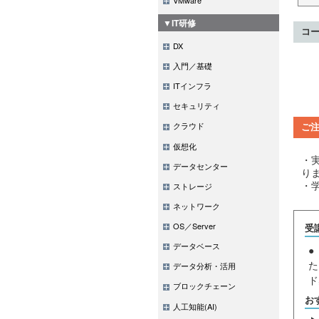
▼IT研修
コ
DX
入門／基礎
ITインフラ
セキュリティ
クラウド
ご
仮想化
・
データセンター
り
・
ストレージ
ネットワーク
OS／Server
受
データベース
●
た
データ分析・活用
ド
ブロックチェーン
お
人工知能(AI)