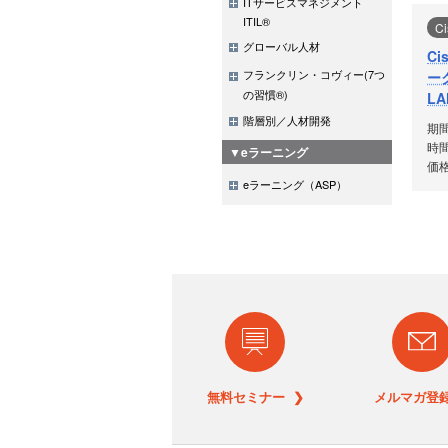
ITサービスマネジメント
ITIL®
Ci
グローバル人材
Ci
フランクリン・コヴィー(7つ
ー
の習慣®)
L
ト
階層別／人材開発
期
時間
▼eラーニング
価格
eラーニング（ASP）
無料セミナー ❯
メルマガ登録