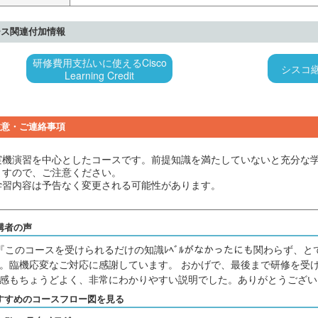
ース関連付加情報
研修費用支払いに使えるCisco
シスコ
Learning Credit
注意・ご連絡事項
実機演習を中心としたコースです。前提知識を満たしていないと充分な
ますので、ご注意ください。
学習内容は予告なく変更される可能性があります。
講者の声
『このコースを受けられるだけの知識ﾚﾍﾞﾙがなかったにも関わらず、
。臨機応変なご対応に感謝しています。 おかげで、最後まで研修を受
感もちょうどよく、非常にわかりやすい説明でした。ありがとうござい
すすめのコースフロー図を見る