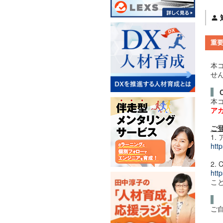
重
本
せ
本
ア
ご
1.
htt
2. 
htt
こ
ご