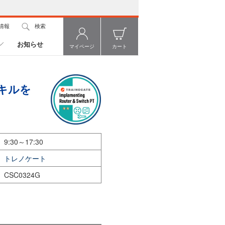
情報
検索
お知らせ
マイページ
カート
キルを
9:30～17:30
トレノケート
CSC0324G