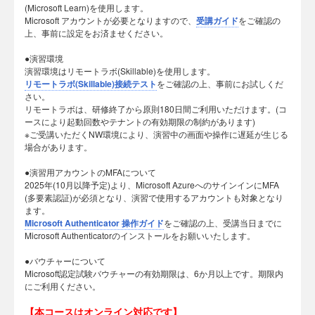
(Microsoft Learn)を使用します。
Microsoft アカウントが必要となりますので、
受講ガイド
をご確認の
上、事前に設定をお済ませください。
●演習環境
演習環境はリモートラボ(Skillable)を使用します。
リモートラボ(Skillable)接続テスト
をご確認の上、事前にお試しくだ
さい。
リモートラボは、研修終了から原則180日間ご利用いただけます。(コ
ースにより起動回数やテナントの有効期限の制約があります)
※ご受講いただくNW環境により、演習中の画面や操作に遅延が生じる
場合があります。
●演習用アカウントのMFAについて
2025年(10月以降予定)より、Microsoft AzureへのサインインにMFA
(多要素認証)が必須となり、演習で使用するアカウントも対象となり
ます。
Microsoft Authenticator 操作ガイド
をご確認の上、受講当日までに
Microsoft Authenticatorのインストールをお願いいたします。
●バウチャーについて
Microsoft認定試験バウチャーの有効期限は、6か月以上です。期限内
にご利用ください。
【本コースはオンライン対応です】