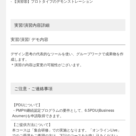
- 【演習⑧】プロトタイプのデモンストレーション
実習/演習内容詳細
実習/演習/ デモ内容
デザイン思考の代表的なツールを使い、グループワークで成果物を作
成します。
＊演習の内容は変更の可能性がございます。
ご注意・ご連絡事項
【PDUについて】
・PMP®継続認定プログラムの要件として、6.5PDU(Business
Acumen)を申請取得できます。
【ご提供方法について】
本コースは「集合研修」での実施となります。「オンラインLive」
でのご受講をご希望の方は、下記のコースをお申し込みください。