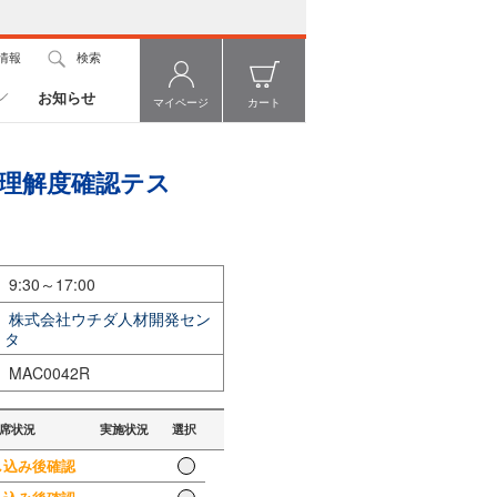
情報
検索
お知らせ
マイページ
カート
拠) 理解度確認テス
9:30～17:00
株式会社ウチダ人材開発セン
タ
MAC0042R
席状況
実施状況
選択
込み後確認