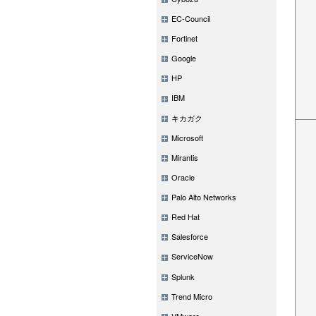
EC-Council
Fortinet
Google
HP
IBM
キカガク
Microsoft
Mirantis
Oracle
Palo Alto Networks
Red Hat
Salesforce
ServiceNow
Splunk
Trend Micro
VMware