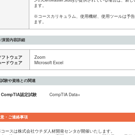
ンのCertMasterStudyが提供されている場合は
ます。

※コースカリキュラム、使用機材、使用ツールは予告
ます。
/演習内容詳細
ソフトウェア
Zoom
ハードウェア
Microsoft Excel
連試験や資格との関連
CompTIA認定試験
CompTIA Data+
注意・ご連絡事項
本コースは株式会社ウチダ人材開発センタが開催いたします。