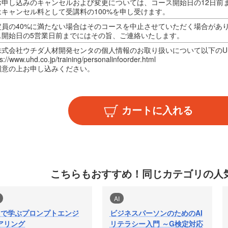
お申し込みのキャンセルおよび変更については、コース開始日の12日前
はキャンセル料として受講料の100%を申し受けます。
定員の40%に満たない場合はそのコースを中止させていただく場合があ
ス開始日の5営業日前までにはその旨、ご連絡いたします。
株式会社ウチダ人材開発センタの個人情報のお取り扱いについて以下のU
s://www.uhd.co.jp/training/personalinfoorder.html
同意の上お申し込みください。
こちらもおすすめ！
同じカテゴリの人
AI
日で学ぶプロンプトエンジ
ビジネスパーソンのためのAI
アリング
リテラシー入門 ～G検定対応