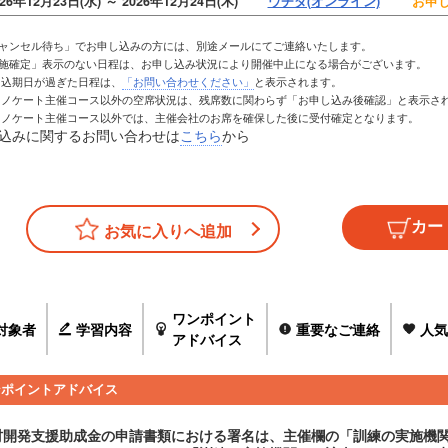
026年12月23日(水) ～ 2026年12月24日(木)
ウチダ(オンライン)
お申し
キャンセル待ち」でお申し込みの方には、別途メールにてご連絡いたします。
実施確定」表示のない日程は、お申し込み状況により開催中止になる場合がございます。
お申込期日が過ぎた日程は、
「お問い合わせください」
と表示されます。
トレノケート主催コース以外の空席状況は、残席数に関わらず「お申し込み後確認」と表示さ
トレノケート主催コース以外では、主催会社のお席を確保した後に受付確定となります。
込みに関するお問い合わせは
こちら
から
お気に入りへ追加
ワンポイント
対象者
学習内容
重要なご連絡
人気
アドバイス
ンポイントアドバイス
材開発支援助成金の申請書類における署名は、主催欄の「訓練の実施機