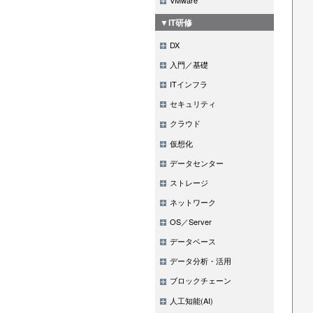
▼IT研修
DX
入門／基礎
ITインフラ
セキュリティ
クラウド
仮想化
データセンター
ストレージ
ネットワーク
OS／Server
データベース
データ分析・活用
ブロックチェーン
人工知能(AI)