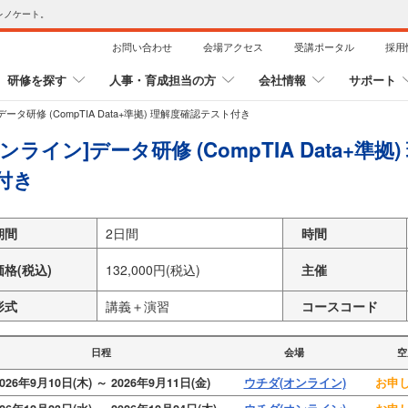
レノケート。
お問い合わせ
会場アクセス
受講ポータル
採用
研修を探す
人事・育成担当の方
会社情報
サポート
データ研修 (CompTIA Data+準拠) 理解度確認テスト付き
オンライン]データ研修 (CompTIA Data+準
付き
期間
2日間
時間
価格(税込)
132,000円(税込)
主催
形式
講義＋演習
コースコード
日程
会場
空
026年9月10日(木) ～ 2026年9月11日(金)
ウチダ(オンライン)
お申し