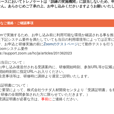
コースにおいてトレノケートは「訓練の実施機関」に該当しないため、
せん。あらかじめご了承の上、お申し込みくださいますようお願いいた
要なご連絡・ご確認事項
oomで実施するため、お申し込み前に利用可能な環境か確認される事を
た下記システム要件を満たしていても当日の利用環境等によっては正常
で、お申込と研修実施の前に
Zoomのテストページ
にて動作テストを行う
oomシステム要件
ps://support.zoom.us/hc/ja/articles/201362023
講当日について：
お申し込み後送付される受講案内に、研修開始時刻、参加URL等が記載
開始時刻前に指定URLへお入りください。
注意事項等は、研修時に講師より適宜ご説明いたします。
講証明書について：
ご要望によって、株式会社ウチダ人材開発センタより「受講証明書」を
研修の全期間参加された方に限らせていただきます。）
受講証明書が必要な方は、
事前に
ご連絡ください。