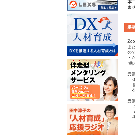
本
ま
重
Z
ま
の
・Z
htt
受
-
-
-
受
-
（
-