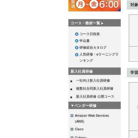
対
コース・教材一覧
コース日程表
申込書
研修総合カタログ
人気研修・eラーニングラ
ンキング
新入社員研修
学
一社向け新入社員研修
複数社合同新入社員研修
新入社員研修 公開コース
▼ベンダー研修
Amazon Web Services
(AWS)
Cisco
Cybozu