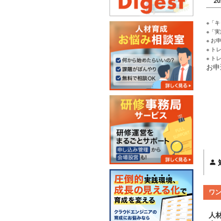
2
※「
※「
※ 
※ 
※ 
お申
ワ
人