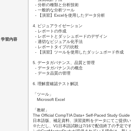
  - 分析の種類と分析技術

  - 一般的な分析ツール

  - 【演習】Excelを使用したデータ分析

4. ビジュアライゼーション

  - レポートの作成

  - レポートとダッシュボードのデザイン

学習内容
  - 適切なビジュアル化手法

  - レポートタイプの比較

  - 【演習】ツールを使用したダッシュボード作成

5. データガバナンス、品質と管理

  - データガバナンスの概念

  - データ品質の管理

6. 理解度確認テスト解説

「ツール」

　Microsoft Excel

「教材」

The Official CompTIA Data+ Self-Paced Study Gu
日本語版、補足資料、演習資料をデータにてご提供い
※ただし、V1日本語試験は7/16で配信終了の予定