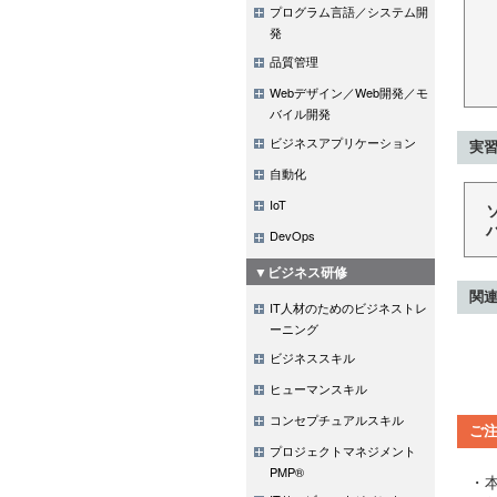
プログラム言語／システム開
発
品質管理
Webデザイン／Web開発／モ
バイル開発
ビジネスアプリケーション
実習
自動化
IoT
DevOps
▼ビジネス研修
関
IT人材のためのビジネストレ
ーニング
ビジネススキル
ヒューマンスキル
コンセプチュアルスキル
ご
プロジェクトマネジメント
PMP®
・