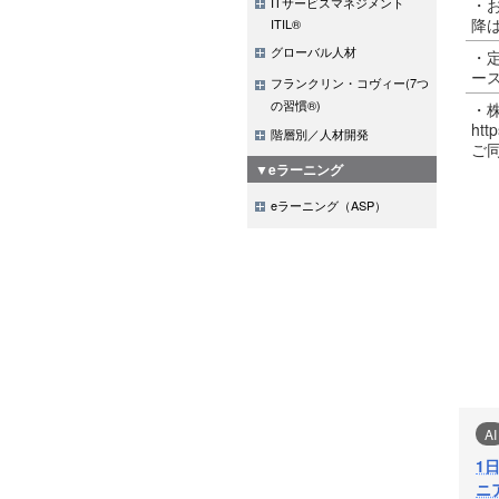
・
ITサービスマネジメント
降
ITIL®
グローバル人材
・
ー
フランクリン・コヴィー(7つ
の習慣®)
・
http
階層別／人材開発
ご
▼eラーニング
eラーニング（ASP）
AI
1
ニ