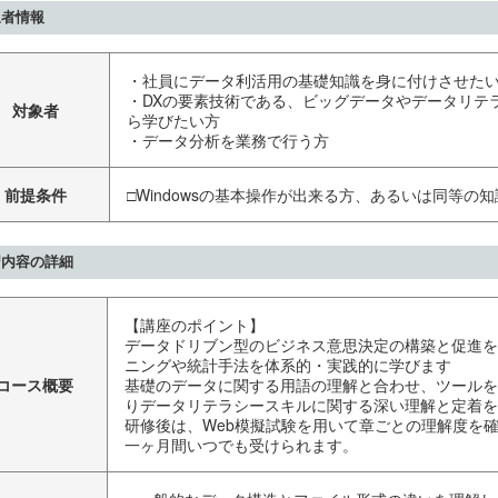
象者情報
・社員にデータ利活用の基礎知識を身に付けさせた
・DXの要素技術である、ビッグデータやデータリテ
対象者
ら学びたい方
・データ分析を業務で行う方
前提条件
□Windowsの基本操作が出来る方、あるいは同等の
習内容の詳細
【講座のポイント】
データドリブン型のビジネス意思決定の構築と促進を
ニングや統計手法を体系的・実践的に学びます
コース概要
基礎のデータに関する用語の理解と合わせ、ツールを
りデータリテラシースキルに関する深い理解と定着を
研修後は、Web模擬試験を用いて章ごとの理解度を確
一ヶ月間いつでも受けられます。