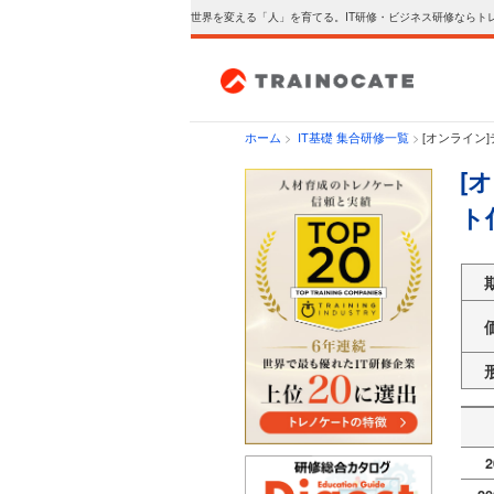
世界を変える「人」を育てる。IT研修・ビジネス研修ならト
ホーム
>
IT基礎 集合研修一覧
>
[オンライン]
[
ト
2