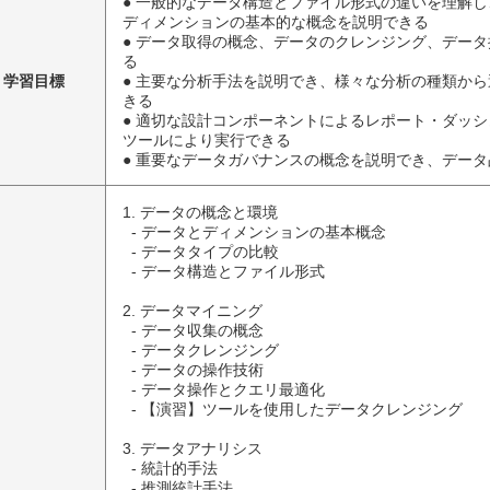
● 一般的なデータ構造とファイル形式の違いを理解
ディメンションの基本的な概念を説明できる
● データ取得の概念、データのクレンジング、デー
る
学習目標
● 主要な分析手法を説明でき、様々な分析の種類か
きる
● 適切な設計コンポーネントによるレポート・ダッ
ツールにより実行できる
● 重要なデータガバナンスの概念を説明でき、デー
1. データの概念と環境

  - データとディメンションの基本概念

  - データタイプの比較

  - データ構造とファイル形式

2. データマイニング

  - データ収集の概念

  - データクレンジング

  - データの操作技術

  - データ操作とクエリ最適化

  - 【演習】ツールを使用したデータクレンジング

3. データアナリシス

  - 統計的手法

  - 推測統計手法
