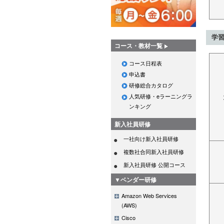
学
コース・教材一覧
コース日程表
申込書
研修総合カタログ
人気研修・eラーニングラ
ンキング
新入社員研修
一社向け新入社員研修
複数社合同新入社員研修
新入社員研修 公開コース
▼ベンダー研修
Amazon Web Services
(AWS)
Cisco