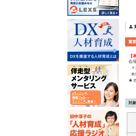
重
【
会
オ
教
★オ
対