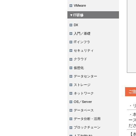
VMware
▼IT研修
DX
入門／基礎
ITインフラ
セキュリティ
クラウド
仮想化
データセンター
ストレージ
ご
ネットワーク
OS／Server
・
データベース
・
データ分析・活用
ー
だ
ブロックチェーン
【
人工知能(AI)