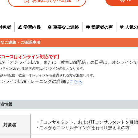
対象者
学習内容
重要なご連絡
受講者の声
人気の
要なご連絡・ご確認事項
本コースはオンライン対応です】
場が「オンラインLive」または「教室Live配信」の日程は、オンライン
ンラインLive：受講者の方はオンラインのみとなります。
室Live配信：教室・オンラインから受講される方が混在します。
ンラインLiveトレーニングの詳細は
こちら
象者情報
・ITコンサルタント、およびITコンサルタントを目
対象者
・これからコンサルティングを行うIT技術者の方