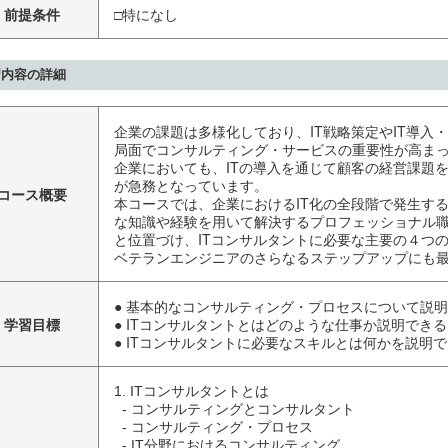
前提条件
□特になし
習内容の詳細
企業の課題は多様化しており、IT戦略策定やIT導入
局面でコンサルティング・サービスの重要性が高ま
企業においても、ITの導入を通じて顧客の経営課題
が急務となっています。
コース概要
本コースでは、企業におけるIT化の全段階で発生す
な知識や経験を用いて解決するプロフェッショナル職
と位置づけ、ITコンサルタントに必要な主要の４つ
ベテランエンジニアのさらなるステップアップにも
● 基本的なコンサルティング・プロセスについて説
学習目標
● ITコンサルタントとはどのような仕事か説明できる
● ITコンサルタントに必要なスキルとは何かを説明
1. ITコンサルタントとは

  - コンサルティングとコンサルタント

  - コンサルティング・プロセス

  - IT分野におけるコンサルティング
