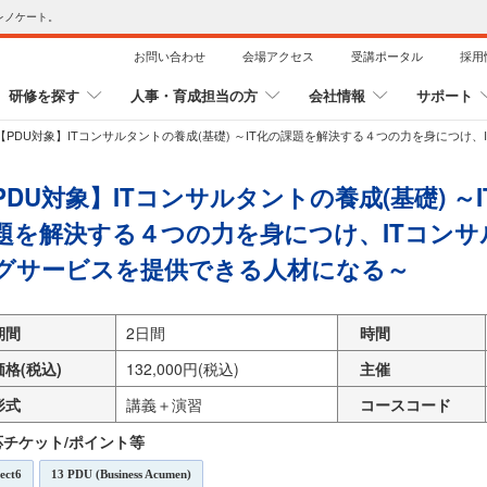
レノケート。
お問い合わせ
会場アクセス
受講ポータル
採用
研修を探す
人事・育成担当の方
会社情報
サポート
【PDU対象】ITコンサルタントの養成(基礎) ～IT化の課題を解決する４つの力を身につけ
PDU対象】ITコンサルタントの養成(基礎) ～I
題を解決する４つの力を身につけ、ITコンサ
グサービスを提供できる人材になる～
期間
2日間
時間
価格(税込)
132,000円(税込)
主催
形式
講義＋演習
コースコード
応チケット/ポイント等
lect6
13
PDU (Business Acumen)