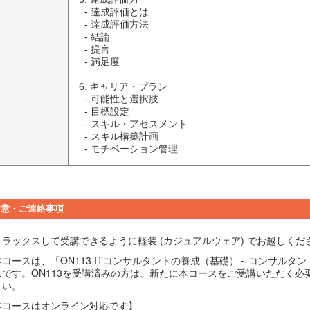
  - 達成評価とは

  - 達成評価方法

  - 結論

  - 提言

  - 満足度

6. キャリア・プラン

  - 可能性と選択肢

  - 目標設定

  - スキル・アセスメント

  - スキル構築計画

  - モチベーション管理
注意・ご連絡事項
リラックスして受講できるように軽装 (カジュアルウェア) でお越しくだ
本コースは、「ON113 ITコンサルタントの養成（基礎）～コンサルタ
スです。ON113を受講済みの方は、新たに本コースをご受講いただく必
さい。
本コースはオンライン対応です】