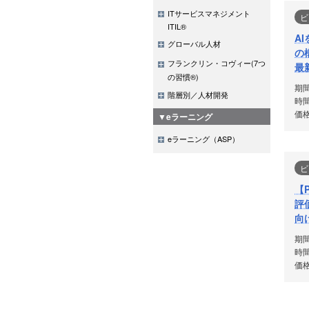
ITサービスマネジメント
ビ
ITIL®
A
グローバル人材
の
フランクリン・コヴィー(7つ
最
の習慣®)
に
期
階層別／人材開発
時間
価格
▼eラーニング
eラーニング（ASP）
ビ
【
評
向
期
時間
価格