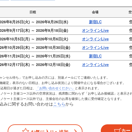
日程
会場
空
026年8月25日(火) ～ 2026年8月26日(水)
新宿LC
空
026年9月17日(木) ～ 2026年9月18日(金)
オンラインLive
空
026年10月5日(月) ～ 2026年10月6日(火)
オンラインLive
空
026年10月29日(木) ～ 2026年10月30日(金)
オンラインLive
空
026年11月24日(火) ～ 2026年11月25日(水)
新宿LC
空
026年12月17日(木) ～ 2026年12月18日(金)
オンラインLive
空
027年1月12日(火) ～ 2027年1月13日(水)
新宿LC
空
キャンセル待ち」でお申し込みの方には、別途メールにてご連絡いたします。
027年2月15日(月) ～ 2027年2月16日(火)
オンラインLive
空
実施確定」表示のない日程は、お申し込み状況により開催中止になる場合がございます。
お申込期日が過ぎた日程は、
「お問い合わせください」
と表示されます。
027年3月11日(木) ～ 2027年3月12日(金)
オンラインLive
空
トレノケート主催コース以外の空席状況は、残席数に関わらず「お申し込み後確認」と表示さ
トレノケート主催コース以外では、主催会社のお席を確保した後に受付確定となります。
込みに関するお問い合わせは
こちら
から
お気に入りへ追加