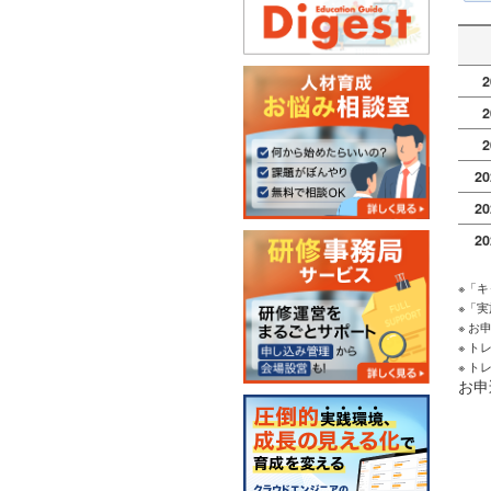
2
2
2
2
2
2
2
※「
2
※「
※ 
2
※ 
※ 
お申