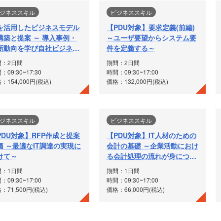
ジネススキル
ビジネススキル
Iを活用したビジネスモデル
【PDU対象】要求定義(前編)
構築と提案 ～ 導入事例・
～ユーザ要望からシステム要
新動向を学び自社ビジネス
件を定義する～
AIを導入する～
間：2日間
期間：2日間
：09:30~17:30
時間：09:30~17:00
：154,000円(税込)
価格：132,000円(税込)
ジネススキル
ビジネススキル
PDU対象】RFP作成と提案
【PDU対象】IT人材のための
価 ～最適なIT調達の実現に
会計の基礎 ～企業活動におけ
けて～
る会計処理の流れが身につ
く！～
間：1日間
期間：1日間
：09:30~17:00
時間：09:30~17:00
：71,500円(税込)
価格：66,000円(税込)