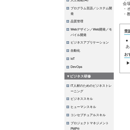
会
プログラム言語／システム開
・
・
発
品質管理
Webデザイン／Web開発／モ
受
バイル開発
●
ビジネスアプリケーション
あ
自動化
お
IoT
DevOps
▼ビジネス研修
IT人材のためのビジネストレ
ーニング
ビジネススキル
ヒューマンスキル
コンセプチュアルスキル
プロジェクトマネジメント
PMP®