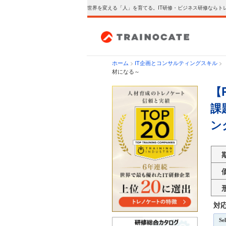
世界を変える「人」を育てる。IT研修・ビジネス研修ならト
ホーム
>
IT企画とコンサルティングスキル
>
材になる～
【
課
ン
対
Se