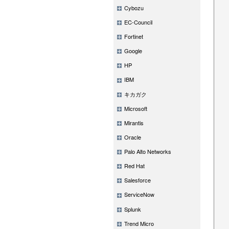
Cybozu
EC-Council
Fortinet
Google
HP
IBM
キカガク
Microsoft
Mirantis
Oracle
Palo Alto Networks
Red Hat
Salesforce
ServiceNow
Splunk
Trend Micro