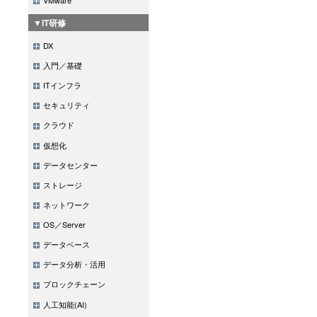
▼IT研修
DX
入門／基礎
ITインフラ
セキュリティ
クラウド
仮想化
データセンター
ストレージ
ネットワーク
OS／Server
データベース
データ分析・活用
ブロックチェーン
人工知能(AI)