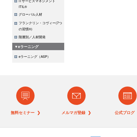
ITサービスマネジメント
ITIL®
グローバル人材
フランクリン・コヴィー(7つ
の習慣®)
階層別／人材開発
▼eラーニング
eラーニング（ASP）
無料セミナー ❯
メルマガ登録 ❯
公式ブログ 