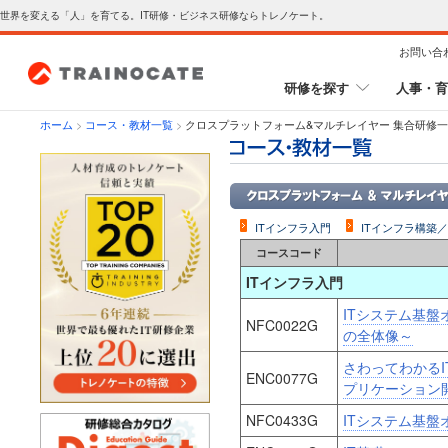
世界を変える「人」を育てる。IT研修・ビジネス研修ならトレノケート。
お問い合
研修を探す
人事・育
ホーム
>
コース・教材一覧
>
クロスプラットフォーム&マルチレイヤー 集合研修
ITインフラ入門
ITインフラ構築
コースコード
ITインフラ入門
ITシステム基
NFC0022G
の全体像～
さわってわかる
ENC0077G
プリケーション
NFC0433G
ITシステム基盤