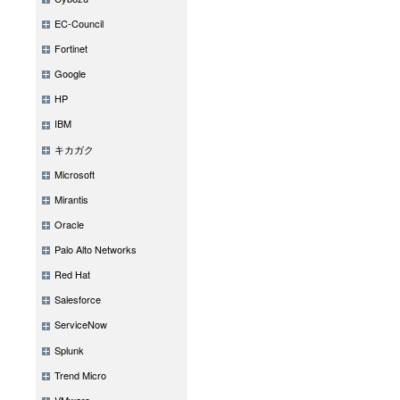
EC-Council
Fortinet
Google
HP
IBM
キカガク
Microsoft
Mirantis
Oracle
Palo Alto Networks
Red Hat
Salesforce
ServiceNow
Splunk
Trend Micro
VMware