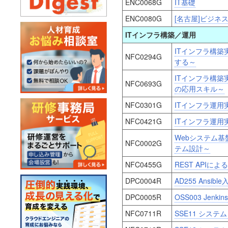
ENC0068G
IT基礎
ENC0080G
[名古屋]ビジネ
ITインフラ構築／運用
ITインフラ構築
NFC0294G
する～
ITインフラ構築
NFC0693G
の応用スキル～
NFC0301G
ITインフラ運用
NFC0421G
ITインフラ運用
Webシステム
NFC0002G
テム設計～
NFC0455G
REST APIに
DPC0004R
AD255 Ansible
DPC0005R
OSS003 Jenki
NFC0711R
SSE11 シス