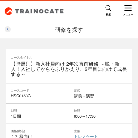
研修を探す
コースタイトル
【階層別】新入社員向け 2年次直前研修 ～脱・新
人！入社してからをふりかえり、2年目に向けて成長
する～
コースコード
形式
HSC0153G
講義＋演習
期間
時間
1日間
9:00～17:30
価格(税込)
主催
１社様向け
トレノケート