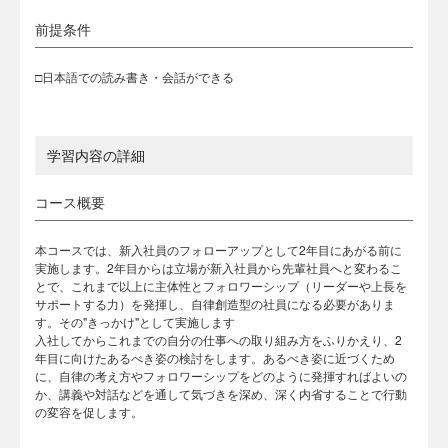
前提条件
□日本語での読み書き・会話ができる
学習内容の詳細
コース概要
本コースでは、新入社員のフォローアップとして2年目にあがる前に
実施します。2年目からは立場が新入社員から先輩社員へと変わるこ
とで、これまで以上に主体性とフォロワーシップ（リーダーや上長を
サポートする力）を発揮し、自律創造型の社員になる必要がありま
す。その"きっかけ"として実施します
入社してからこれまでの自分の仕事への取り組み方をふりかえり、2
年目に向けたあるべき姿の検討をします。あるべき姿に近づくため
に、自律の考え方やフォロワーシップをどのように発揮すればよいの
か、講義や対話などを通して気づきを深め、深く内省することで行動
の変容を促します。