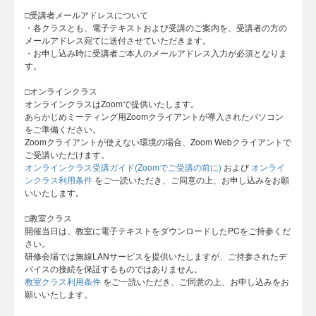
□受講者メールアドレスについて
・各クラスとも、電子テキストおよび受講のご案内を、受講者の方の
メールアドレス宛てに送付させていただきます。
・お申し込み時に受講者ご本人のメールアドレス入力が必須となりま
す。
□オンラインクラス
オンラインクラスはZoomで提供いたします。
あらかじめミーティング用Zoomクライアントが導入されたパソコン
をご準備ください。
Zoomクライアントが使えない環境の場合、Zoom Webクライアントで
ご受講いただけます。
オンラインクラス受講ガイド(Zoomでご受講の前に)
および
オンライ
ンクラス利用条件
をご一読いただき、ご同意の上、お申し込みをお願
いいたします。
□教室クラス
開催当日は、教室に電子テキストをダウンロードしたPCをご持参くだ
さい。
研修会場では無線LANサービスを提供いたしますが、ご持参されたデ
バイスの接続を保証するものではありません。
教室クラス利用条件
をご一読いただき、ご同意の上、お申し込みをお
願いいたします。