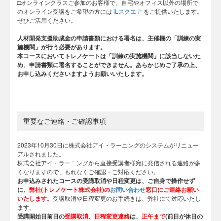
□オンラインクラスご参加のお客様で、自宅やオフィス以外の場所で
のオンライン受講をご希望の方には
iLスクエア
をご提供いたします。
ぜひご活用ください。
人材開発支援助成金の申請書類における署名は、主催欄の「訓練の実
施機関」が行う必要があります。
本コースにおいてトレノケートは「訓練の実施機関」に該当しないた
め、申請書類に署名することができません。あらかじめご了承の上、
お申し込みくださいますようお願いいたします。
重要なご連絡・ご確認事項
2023年10月30日に株式会社アイ・ラーニングのシステムがリニュー
アルされました。
株式会社アイ・ラーニングから直接受講者様宛に発信される連絡が多
くなりますので、もれなくご確認・ご対応ください。
お申込みされたコースの受講取消や日程変更は、
ご自身で操作せず
に、
弊社(トレノケート株式会社)の
お問い合わせ
窓口にご連絡お願い
いたします。
受講取消や日程変更のお手続きは、弊社にて対応いたし
ます。
受講開始日前日の
受講取消、日程変更連絡
は、
正午まで
(前日が休日の