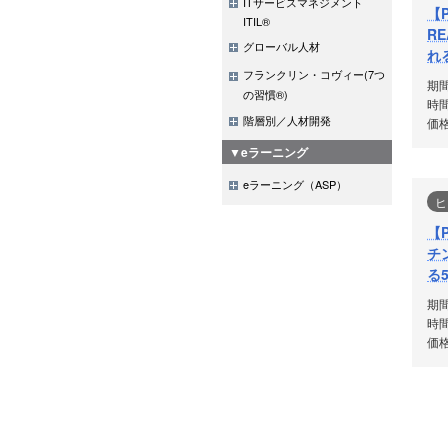
ITサービスマネジメント
【
ITIL®
R
グローバル人材
れ
や
フランクリン・コヴィー(7つ
期
の習慣®)
ー
時間
階層別／人材開発
価格
▼eラーニング
eラーニング（ASP）
ヒ
【
チ
る
期
時間
価格