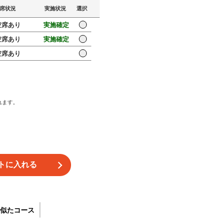
席状況
実施状況
選択
席あり
実施確定
席あり
実施確定
席あり
れます。
似たコース