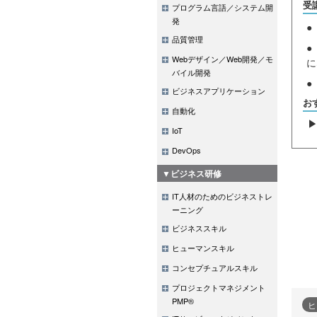
受
プログラム言語／システム開
発
●
品質管理
●
Webデザイン／Web開発／モ
に
バイル開発
●
ビジネスアプリケーション
お
自動化
IoT
DevOps
▼ビジネス研修
IT人材のためのビジネストレ
ーニング
ビジネススキル
ヒューマンスキル
コンセプチュアルスキル
プロジェクトマネジメント
PMP®
ヒ