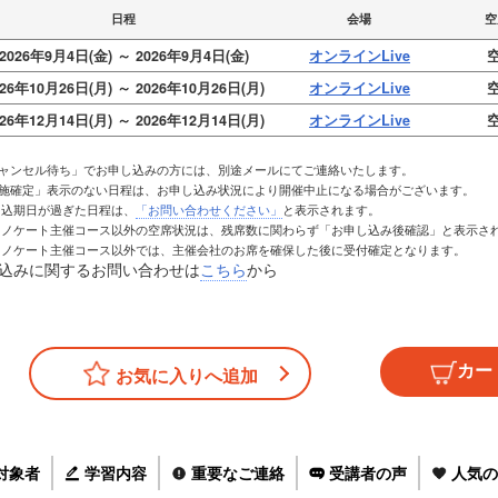
日程
会場
空
2026年9月4日(金) ～ 2026年9月4日(金)
オンラインLive
空
026年10月26日(月) ～ 2026年10月26日(月)
オンラインLive
空
026年12月14日(月) ～ 2026年12月14日(月)
オンラインLive
空
キャンセル待ち」でお申し込みの方には、別途メールにてご連絡いたします。
実施確定」表示のない日程は、お申し込み状況により開催中止になる場合がございます。
お申込期日が過ぎた日程は、
「お問い合わせください」
と表示されます。
トレノケート主催コース以外の空席状況は、残席数に関わらず「お申し込み後確認」と表示さ
トレノケート主催コース以外では、主催会社のお席を確保した後に受付確定となります。
込みに関するお問い合わせは
こちら
から
お気に入りへ追加
対象者
学習内容
重要なご連絡
受講者の声
人気の