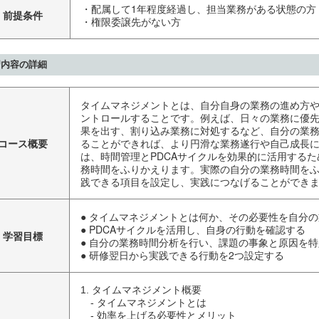
・配属して1年程度経過し、担当業務がある状態の方
前提条件
・権限委譲先がない方
習内容の詳細
タイムマネジメントとは、自分自身の業務の進め方
ントロールすることです。例えば、日々の業務に優
果を出す、割り込み業務に対処するなど、自分の業
コース概要
ることができれば、より円滑な業務遂行や自己成長
は、時間管理とPDCAサイクルを効果的に活用する
務時間をふりかえります。実際の自分の業務時間を
践できる項目を設定し、実践につなげることができ
● タイムマネジメントとは何か、その必要性を自分
● PDCAサイクルを活用し、自身の行動を確認する
学習目標
● 自分の業務時間分析を行い、課題の事象と原因を
● 研修翌日から実践できる行動を2つ設定する
1. タイムマネジメント概要

　- タイムマネジメントとは

　- 効率を上げる必要性とメリット
