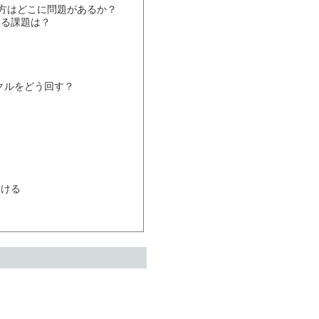
方はどこに問題があるか？

る課題は？

クルをどう回す？

ける
