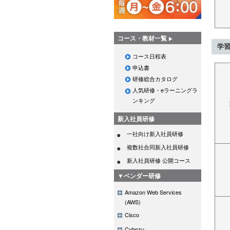
コース・教材一覧
学
コース日程表
申込書
研修総合カタログ
人気研修・eラーニングラ
ンキング
新入社員研修
一社向け新入社員研修
複数社合同新入社員研修
新入社員研修 公開コース
▼ベンダー研修
Amazon Web Services
(AWS)
Cisco
Cybozu