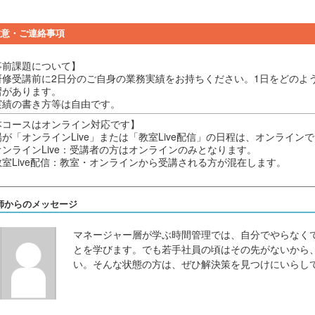
注意・ご連絡事項
事前課題について】
研修受講前に2日分のご自身の業務実績をお持ちください。1日をどのよ
習があります。
実績の書き方等は自由です。
本コースはオンライン対応です】
場が「オンラインLive」または「教室Live配信」の日程は、オンライン
オンラインLive：受講者の方はオンラインのみとなります。
教室Live配信：教室・オンラインから受講される方が混在します。
師からのメッセージ
マネージャー層が学ぶ時間管理では、自分でやらなく
とを学びます。でも若手社員の頃はその先がないから
い。そんな状態の方は、ぜひ解決策を見つけにいらし