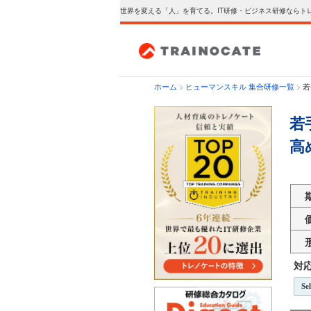
世界を変える「人」を育てる。IT研修・ビジネス研修ならト
ホーム
>
ヒューマンスキル 集合研修一覧
>
若
若
高
対
Se