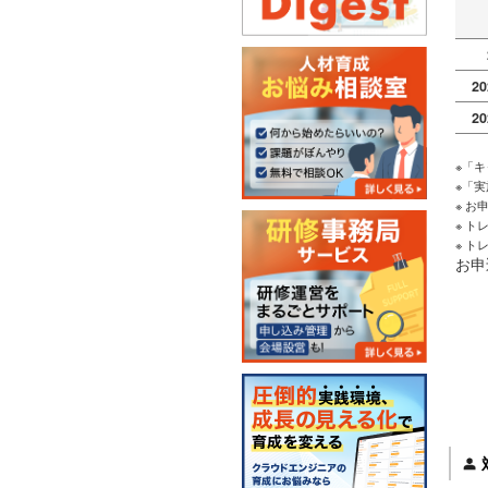
2
2
※「
※「
※ 
※ 
※ 
お申