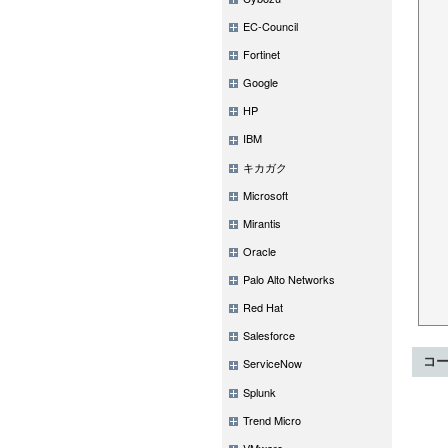
EC-Council
Fortinet
Google
HP
IBM
キカガク
Microsoft
Mirantis
Oracle
Palo Alto Networks
Red Hat
Salesforce
コ
ServiceNow
Splunk
Trend Micro
VMware