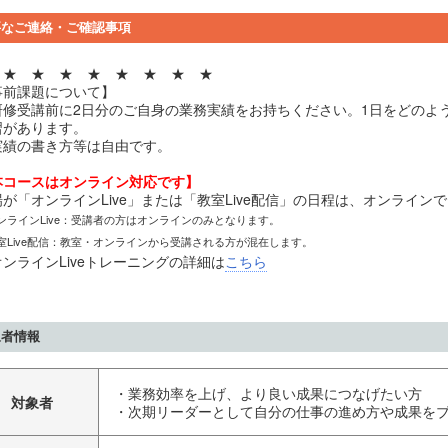
要なご連絡・ご確認事項
 ★ ★ ★ ★ ★ ★ ★ ★
事前課題について】
研修受講前に2日分のご自身の業務実績をお持ちください。1日をどのよ
習があります。
実績の書き方等は自由です。
本コースはオンライン対応です】
場が「オンラインLive」または「教室Live配信」の日程は、オンライン
ンラインLive：受講者の方はオンラインのみとなります。
室Live配信：教室・オンラインから受講される方が混在します。
ンラインLiveトレーニングの詳細は
こちら
象者情報
・業務効率を上げ、より良い成果につなげたい方
対象者
・次期リーダーとして自分の仕事の進め方や成果を