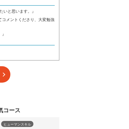
したいと思います。』
てコメントくださり、大変勉強
。』
気コース
ヒューマンスキル