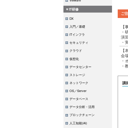
▼IT研修
ご
DX
【
入門／基礎
・
ITインフラ
演
・
セキュリティ
【
クラウド
会
仮想化
・
・
データセンター
ストレージ
ネットワーク
講
OS／Server
データベース
データ分析・活用
ブロックチェーン
人工知能(AI)