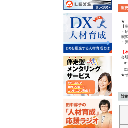
重
★
【
・
演
・
【
会
オ
教
★オ
対