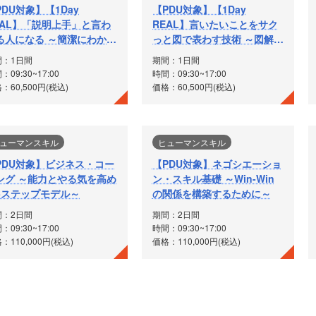
PDU対象】【1Day
【PDU対象】【1Day
EAL】「説明上手」と言わ
REAL】言いたいことをサク
る人になる ～簡潔にわかり
っと図で表わす技術 ～図解で
すく説明するための10のル
説得力を高める～
間：1日間
期間：1日間
ル～
：09:30~17:00
時間：09:30~17:00
：60,500円(税込)
価格：60,500円(税込)
ューマンスキル
ヒューマンスキル
PDU対象】ビジネス・コー
【PDU対象】ネゴシエーショ
ング ～能力とやる気を高め
ン・スキル基礎 ～Win-Win
5ステップモデル～
の関係を構築するために～
間：2日間
期間：2日間
：09:30~17:00
時間：09:30~17:00
：110,000円(税込)
価格：110,000円(税込)