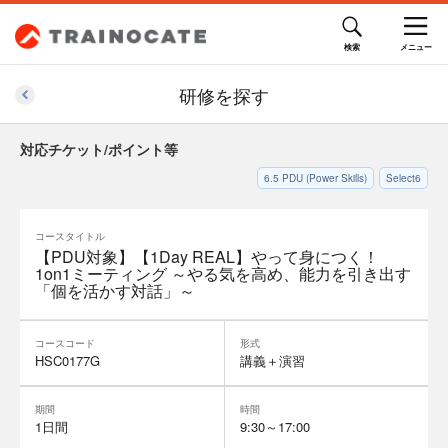
研修を探す
対応チケット/ポイント等
6.5
PDU (Power Skills)
Select6
コースタイトル
【PDU対象】【1Day REAL】やって身につく！
1on1ミーティング ～やる気を高め、能力を引き出す
「個を活かす対話」～
コースコード
形式
HSC0177G
講義＋演習
期間
時間
1日間
9:30～17:00