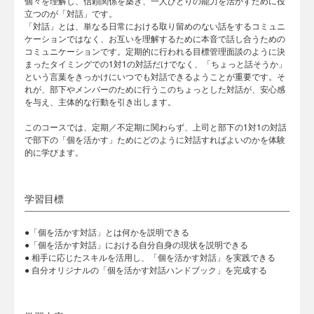
個々を理解し、信頼関係を築き、一人ひとりの能力を活かすために役
立つのが「対話」です。
「対話」とは、単なる日常における取り留めのない話をするコミュニ
ケーションではなく、お互いを理解するために本音で話し合うための
コミュニケーションです。定期的に行われる目標管理面談のように決
まったタイミングでの1対1の対話だけでなく、「ちょっと話そうか」
という言葉をきっかけにいつでも対話できるようことが重要です。そ
れが、部下やメンバーのために行うこのちょっとした対話が、安心感
を与え、主体的な行動を引き出します。
このコースでは、定期／不定期に関わらず、上司と部下の1対1の対話
で部下の「個を活かす」ためにどのように対話すればよいのかを体験
的に学びます。
学習目標
●「個を活かす対話」とは何かを説明できる
●「個を活かす対話」における自分自身の現状を説明できる
● 相手に応じたスキルを活用し、「個を活かす対話」を実践できる
● 自分オリジナルの「個を活かす対話ハンドブック」を完成する