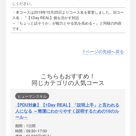
しください。
・本コースは2019年10月25日よりコース名を変更しました。旧コー
ス名：『【1Day REAL】個を活かす対話
～「ちょっと話そうか」が能力とやる気を高める～』と同様の内容
です。
↑ページの先頭へ戻る
こちらもおすすめ！
同じカテゴリの人気コース
ヒューマンスキル
【PDU対象】【1Day REAL】「説明上手」と言われる
人になる ～簡潔にわかりやすく説明するための10のル
ール～
期間：1日間
時間：09:30~17:00
価格：60,500円(税込)