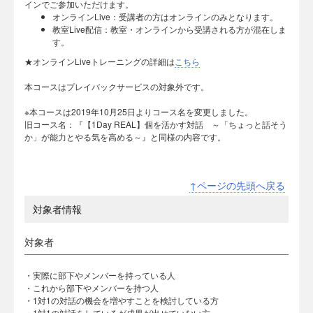
インでご参加いただけます。
オンラインLive：受講者の方はオンラインのみとなります。
教室Live配信：教室・オンラインから受講される方が混在しま
す。
★オンラインLiveトレーニングの詳細は
こちら
本コースはプレイバックサービスの対象外です。
※本コースは2019年10月25日よりコース名を変更しました。
旧コース名：『【1Day REAL】個を活かす対話 ～「ちょっと話そう
か」が能力とやる気を高める～』と同様の内容です。
↑ページの先頭へ戻る
対象者情報
対象者
・実際に部下やメンバーを持っている人
・これから部下やメンバーを持つ人
・1対1の対話の機会を増やすことを検討している方
・1対1の対話をしているが成果が出せていない方