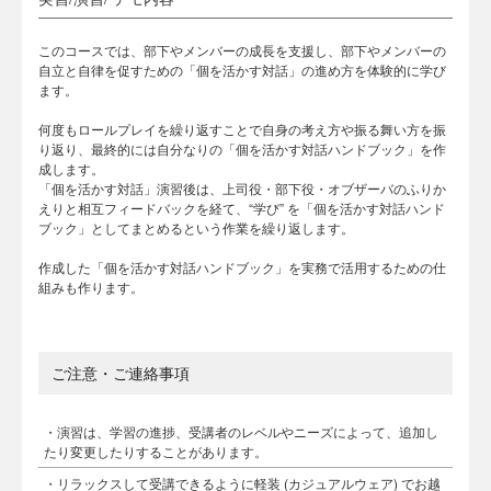
このコースでは、部下やメンバーの成長を支援し、部下やメンバーの
自立と自律を促すための「個を活かす対話」の進め方を体験的に学び
ます。
何度もロールプレイを繰り返すことで自身の考え方や振る舞い方を振
り返り、最終的には自分なりの「個を活かす対話ハンドブック」を作
成します。
「個を活かす対話」演習後は、上司役・部下役・オブザーバのふりか
えりと相互フィードバックを経て、“学び” を「個を活かす対話ハンド
ブック」としてまとめるという作業を繰り返します。
作成した「個を活かす対話ハンドブック」を実務で活用するための仕
組みも作ります。
ご注意・ご連絡事項
・演習は、学習の進捗、受講者のレベルやニーズによって、追加し
たり変更したりすることがあります。
・リラックスして受講できるように軽装 (カジュアルウェア) でお越