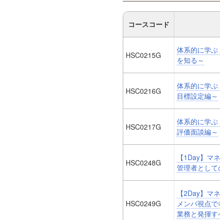
コースコード
体系的に学ぶ
HSC0215G
を知る～
体系的に学ぶ
HSC0216G
目標設定編～
体系的に学ぶ
HSC0217G
評価面談編～
【1Day】
HSC0248G
管理者として
【2Day】
HSC0249G
メンバ視点で
業務と発揮す