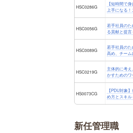
【短時間で身
HSC0286G
上手になる！
若手社員のた
HSC0056G
る貢献と提言
若手社員のた
HSC0089G
高め、チーム
主体的に考え
HSC0219G
かすためのワ
【PDU対象
HS0073CG
め方とスキル
新任管理職