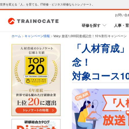
世界を変える「人」を育てる。IT研修・ビジネス研修ならトレノケート。
お問い合
研修を探す
人事・育
ホーム
>
キャンペーン情報
>
Voicy 放送1,000回達成記念！10％割引キャンペーン
「人材育成」
念！​
対象コース1