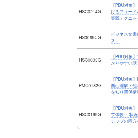
【PDU対象】
HSC0214G
げるフィード
実践テクニッ
ビジネス文書
HS0069CG
ス～
【PDU対象
HSC0033G
かりやすい話
【PDU対象】
PMC0182G
自己理解・他
を知り関係構
【PDU対象】
HSC0199G
プ体験 ～状
シップの両方